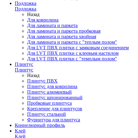
Подложка
Подложка
Назад
Для ковролина
Для ламината и паркета
Для ламината и паркета пробковая
Для ламината и паркета хвойная
Для ламината и паркета с "теплым полом"
Для LVT ПВХ плитки с замковым соединением
Для LVT ПВХ плитки с клеевым настилом
Для LVT ПВХ плитки с "темплым полом"
Плинтус
Плинтус
Назад
Плинтус ПВХ
Плинтус для ковролина
Плинтус алюмиевый
Плинтус шпонированный
Пробковые плинтуса
Крепление для плинтусов
Плинтус стальной
Фурнитура для плинтуса
Коннелюрный профиль
Клей
Клей