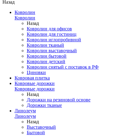
Назад
Ковролин
Ковролин
Назад
Ковролин для офисов
Ковролин для гостиниц
Ковролин иглопробивной
Ковролин тканый
Ковролин выставочный
Ковролин бытовой
Ковролин детский
Ковролин снятый с поставок в РФ
Циновки
Ковровая плитка
Ковровые дорожки
Ковровые дорожки
Назад
Дорожки на резиновой основе
Дорожки тканые
Линолеум
Линолеум
Назад
Выставочный
Бытовой