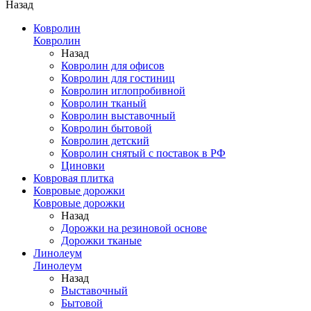
Назад
Ковролин
Ковролин
Назад
Ковролин для офисов
Ковролин для гостиниц
Ковролин иглопробивной
Ковролин тканый
Ковролин выставочный
Ковролин бытовой
Ковролин детский
Ковролин снятый с поставок в РФ
Циновки
Ковровая плитка
Ковровые дорожки
Ковровые дорожки
Назад
Дорожки на резиновой основе
Дорожки тканые
Линолеум
Линолеум
Назад
Выставочный
Бытовой