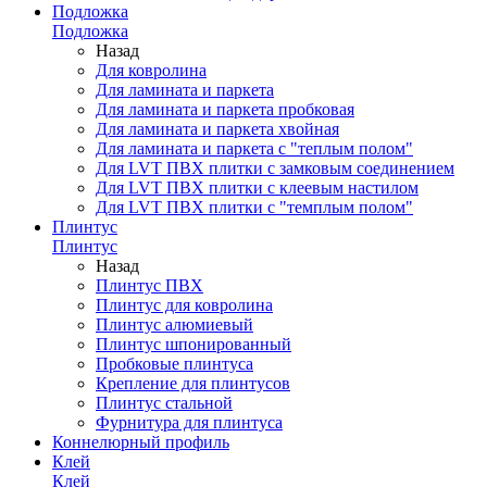
Подложка
Подложка
Назад
Для ковролина
Для ламината и паркета
Для ламината и паркета пробковая
Для ламината и паркета хвойная
Для ламината и паркета с "теплым полом"
Для LVT ПВХ плитки с замковым соединением
Для LVT ПВХ плитки с клеевым настилом
Для LVT ПВХ плитки с "темплым полом"
Плинтус
Плинтус
Назад
Плинтус ПВХ
Плинтус для ковролина
Плинтус алюмиевый
Плинтус шпонированный
Пробковые плинтуса
Крепление для плинтусов
Плинтус стальной
Фурнитура для плинтуса
Коннелюрный профиль
Клей
Клей