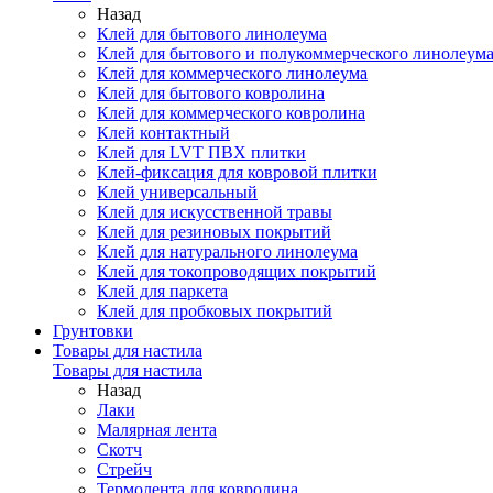
Назад
Клей для бытового линолеума
Клей для бытового и полукоммерческого линолеум
Клей для коммерческого линолеума
Клей для бытового ковролина
Клей для коммерческого ковролина
Клей контактный
Клей для LVT ПВХ плитки
Клей-фиксация для ковровой плитки
Клей универсальный
Клей для искусственной травы
Клей для резиновых покрытий
Клей для натурального линолеума
Клей для токопроводящих покрытий
Клей для паркета
Клей для пробковых покрытий
Грунтовки
Товары для настила
Товары для настила
Назад
Лаки
Малярная лента
Скотч
Стрейч
Термолента для ковролина