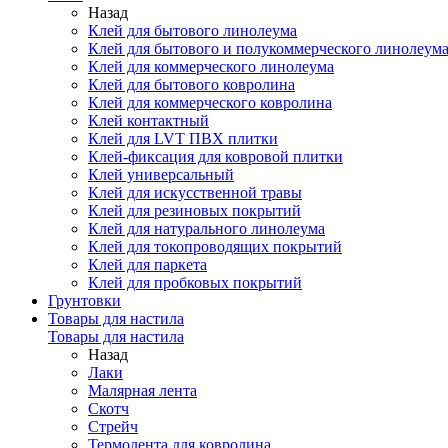
Назад
Клей для бытового линолеума
Клей для бытового и полукоммерческого линолеум
Клей для коммерческого линолеума
Клей для бытового ковролина
Клей для коммерческого ковролина
Клей контактный
Клей для LVT ПВХ плитки
Клей-фиксация для ковровой плитки
Клей универсальный
Клей для искусственной травы
Клей для резиновых покрытий
Клей для натурального линолеума
Клей для токопроводящих покрытий
Клей для паркета
Клей для пробковых покрытий
Грунтовки
Товары для настила
Товары для настила
Назад
Лаки
Малярная лента
Скотч
Стрейч
Термолента для ковролина