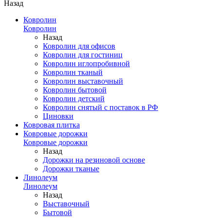
Назад
Ковролин
Ковролин
Назад
Ковролин для офисов
Ковролин для гостиниц
Ковролин иглопробивной
Ковролин тканый
Ковролин выставочный
Ковролин бытовой
Ковролин детский
Ковролин снятый с поставок в РФ
Циновки
Ковровая плитка
Ковровые дорожки
Ковровые дорожки
Назад
Дорожки на резиновой основе
Дорожки тканые
Линолеум
Линолеум
Назад
Выставочный
Бытовой