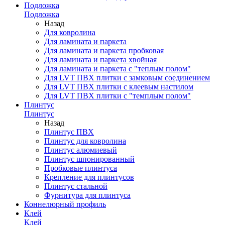
Подложка
Подложка
Назад
Для ковролина
Для ламината и паркета
Для ламината и паркета пробковая
Для ламината и паркета хвойная
Для ламината и паркета с "теплым полом"
Для LVT ПВХ плитки с замковым соединением
Для LVT ПВХ плитки с клеевым настилом
Для LVT ПВХ плитки с "темплым полом"
Плинтус
Плинтус
Назад
Плинтус ПВХ
Плинтус для ковролина
Плинтус алюмиевый
Плинтус шпонированный
Пробковые плинтуса
Крепление для плинтусов
Плинтус стальной
Фурнитура для плинтуса
Коннелюрный профиль
Клей
Клей