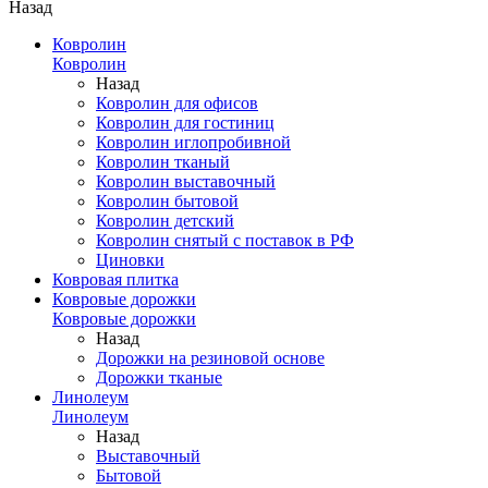
Назад
Ковролин
Ковролин
Назад
Ковролин для офисов
Ковролин для гостиниц
Ковролин иглопробивной
Ковролин тканый
Ковролин выставочный
Ковролин бытовой
Ковролин детский
Ковролин снятый с поставок в РФ
Циновки
Ковровая плитка
Ковровые дорожки
Ковровые дорожки
Назад
Дорожки на резиновой основе
Дорожки тканые
Линолеум
Линолеум
Назад
Выставочный
Бытовой