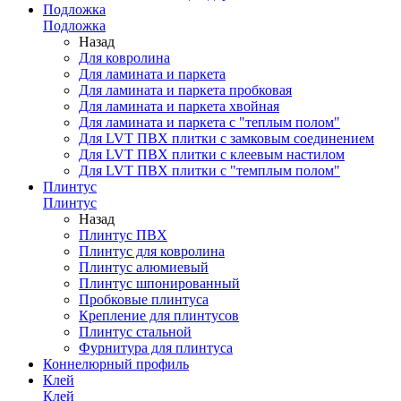
Подложка
Подложка
Назад
Для ковролина
Для ламината и паркета
Для ламината и паркета пробковая
Для ламината и паркета хвойная
Для ламината и паркета с "теплым полом"
Для LVT ПВХ плитки с замковым соединением
Для LVT ПВХ плитки с клеевым настилом
Для LVT ПВХ плитки с "темплым полом"
Плинтус
Плинтус
Назад
Плинтус ПВХ
Плинтус для ковролина
Плинтус алюмиевый
Плинтус шпонированный
Пробковые плинтуса
Крепление для плинтусов
Плинтус стальной
Фурнитура для плинтуса
Коннелюрный профиль
Клей
Клей