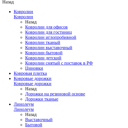
Назад
Ковролин
Ковролин
Назад
Ковролин для офисов
Ковролин для гостиниц
Ковролин иглопробивной
Ковролин тканый
Ковролин выставочный
Ковролин бытовой
Ковролин детский
Ковролин снятый с поставок в РФ
Циновки
Ковровая плитка
Ковровые дорожки
Ковровые дорожки
Назад
Дорожки на резиновой основе
Дорожки тканые
Линолеум
Линолеум
Назад
Выставочный
Бытовой