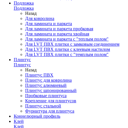
Подложка
Подложка
Назад
Для ковролина
Для ламината и паркета
Для ламината и паркета пробковая
Для ламината и паркета хвойная
Для ламината и паркета с "теплым полом"
Для LVT ПВХ плитки с замковым соединением
Для LVT ПВХ плитки с клеевым настилом
Для LVT ПВХ плитки с "темплым полом"
Плинтус
Плинтус
Назад
Плинтус ПВХ
Плинтус для ковролина
Плинтус алюмиевый
Плинтус шпонированный
Пробковые плинтуса
Крепление для плинтусов
Плинтус стальной
Фурнитура для плинтуса
Коннелюрный профиль
Клей
Клей