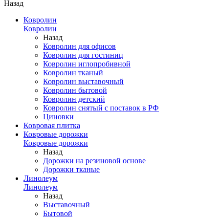
Назад
Ковролин
Ковролин
Назад
Ковролин для офисов
Ковролин для гостиниц
Ковролин иглопробивной
Ковролин тканый
Ковролин выставочный
Ковролин бытовой
Ковролин детский
Ковролин снятый с поставок в РФ
Циновки
Ковровая плитка
Ковровые дорожки
Ковровые дорожки
Назад
Дорожки на резиновой основе
Дорожки тканые
Линолеум
Линолеум
Назад
Выставочный
Бытовой