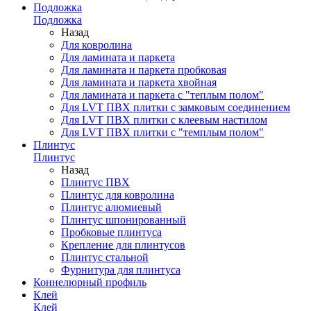
Подложка
Подложка
Назад
Для ковролина
Для ламината и паркета
Для ламината и паркета пробковая
Для ламината и паркета хвойная
Для ламината и паркета с "теплым полом"
Для LVT ПВХ плитки с замковым соединением
Для LVT ПВХ плитки с клеевым настилом
Для LVT ПВХ плитки с "темплым полом"
Плинтус
Плинтус
Назад
Плинтус ПВХ
Плинтус для ковролина
Плинтус алюмиевый
Плинтус шпонированный
Пробковые плинтуса
Крепление для плинтусов
Плинтус стальной
Фурнитура для плинтуса
Коннелюрный профиль
Клей
Клей