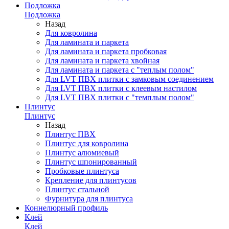
Подложка
Подложка
Назад
Для ковролина
Для ламината и паркета
Для ламината и паркета пробковая
Для ламината и паркета хвойная
Для ламината и паркета с "теплым полом"
Для LVT ПВХ плитки с замковым соединением
Для LVT ПВХ плитки с клеевым настилом
Для LVT ПВХ плитки с "темплым полом"
Плинтус
Плинтус
Назад
Плинтус ПВХ
Плинтус для ковролина
Плинтус алюмиевый
Плинтус шпонированный
Пробковые плинтуса
Крепление для плинтусов
Плинтус стальной
Фурнитура для плинтуса
Коннелюрный профиль
Клей
Клей