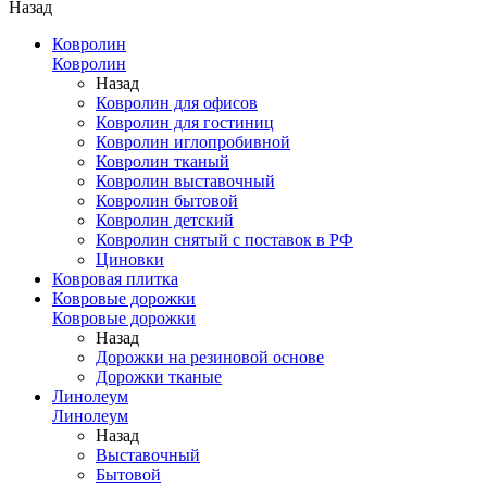
Назад
Ковролин
Ковролин
Назад
Ковролин для офисов
Ковролин для гостиниц
Ковролин иглопробивной
Ковролин тканый
Ковролин выставочный
Ковролин бытовой
Ковролин детский
Ковролин снятый с поставок в РФ
Циновки
Ковровая плитка
Ковровые дорожки
Ковровые дорожки
Назад
Дорожки на резиновой основе
Дорожки тканые
Линолеум
Линолеум
Назад
Выставочный
Бытовой