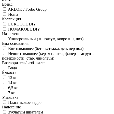
Бренд
ARLOK / Forbo Group
Homa
Коллекция
EUROCOL DIY
HOMAKOLL DIY
Назначение
Универсальный (линолеум, ковролин, пвх)
Вид основания
Впитывающее (бетон,стяжка, дсп, дер пол)
Невпитывающее (керам плитка, фанера, загрунт.
поверхности, стар. линолеум)
Растворитель/разбавитель
Вода
Ёмкость
13 кг.
14 кг.
6,5 кг.
7 кг.
Упаковка
Пластиковое ведро
Нанесение
Зубчатым шпателем