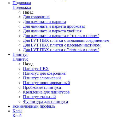
Подложка
Подложка
Назад
Для ковролина
Для ламината и паркета
Для ламината и паркета пробковая
Для ламината и паркета хвойная
Для ламината и паркета с "теплым полом"
Для LVT ПВХ плитки с замковым соединением
Для LVT ПВХ плитки с клеевым настилом
Для LVT ПВХ плитки с "темплым полом"
Плинтус
Плинтус
Назад
Плинтус ПВХ
Плинтус для ковролина
Плинтус алюмиевый
Плинтус шпонированный
Пробковые плинтуса
Крепление для плинтусов
Плинтус стальной
Фурнитура для плинтуса
Коннелюрный профиль
Клей
Клей