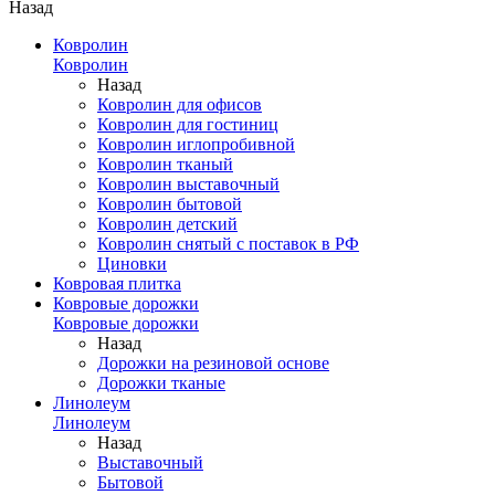
Назад
Ковролин
Ковролин
Назад
Ковролин для офисов
Ковролин для гостиниц
Ковролин иглопробивной
Ковролин тканый
Ковролин выставочный
Ковролин бытовой
Ковролин детский
Ковролин снятый с поставок в РФ
Циновки
Ковровая плитка
Ковровые дорожки
Ковровые дорожки
Назад
Дорожки на резиновой основе
Дорожки тканые
Линолеум
Линолеум
Назад
Выставочный
Бытовой