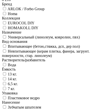
Бренд
ARLOK / Forbo Group
Homa
Коллекция
EUROCOL DIY
HOMAKOLL DIY
Назначение
Универсальный (линолеум, ковролин, пвх)
Вид основания
Впитывающее (бетон,стяжка, дсп, дер пол)
Невпитывающее (керам плитка, фанера, загрунт.
поверхности, стар. линолеум)
Растворитель/разбавитель
Вода
Ёмкость
13 кг.
14 кг.
6,5 кг.
7 кг.
Упаковка
Пластиковое ведро
Нанесение
Зубчатым шпателем