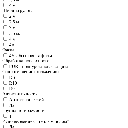
4 м.
Ширина рулона
2 м.
2,5 м.
3 м.
3,5 м.
4 м.
4м.
Фаска
4V - Бесшовная фаска
Обработка поверхности
PUR - полиуретановая защита
Сопротивление скольжению
DS
R10
R9
Антистатичность
Антистатический
Да
Группа истираемости
T
Использование с "теплым полом"
Да