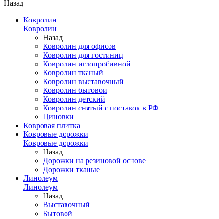
Назад
Ковролин
Ковролин
Назад
Ковролин для офисов
Ковролин для гостиниц
Ковролин иглопробивной
Ковролин тканый
Ковролин выставочный
Ковролин бытовой
Ковролин детский
Ковролин снятый с поставок в РФ
Циновки
Ковровая плитка
Ковровые дорожки
Ковровые дорожки
Назад
Дорожки на резиновой основе
Дорожки тканые
Линолеум
Линолеум
Назад
Выставочный
Бытовой