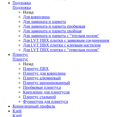
Подложка
Подложка
Назад
Для ковролина
Для ламината и паркета
Для ламината и паркета пробковая
Для ламината и паркета хвойная
Для ламината и паркета с "теплым полом"
Для LVT ПВХ плитки с замковым соединением
Для LVT ПВХ плитки с клеевым настилом
Для LVT ПВХ плитки с "темплым полом"
Плинтус
Плинтус
Назад
Плинтус ПВХ
Плинтус для ковролина
Плинтус алюмиевый
Плинтус шпонированный
Пробковые плинтуса
Крепление для плинтусов
Плинтус стальной
Фурнитура для плинтуса
Коннелюрный профиль
Клей
Клей