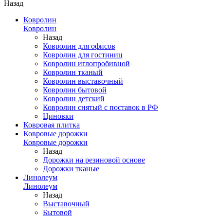
Назад
Ковролин
Ковролин
Назад
Ковролин для офисов
Ковролин для гостиниц
Ковролин иглопробивной
Ковролин тканый
Ковролин выставочный
Ковролин бытовой
Ковролин детский
Ковролин снятый с поставок в РФ
Циновки
Ковровая плитка
Ковровые дорожки
Ковровые дорожки
Назад
Дорожки на резиновой основе
Дорожки тканые
Линолеум
Линолеум
Назад
Выставочный
Бытовой