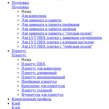
Подложка
Подложка
Назад
Для ковролина
Для ламината и паркета
Для ламината и паркета пробковая
Для ламината и паркета хвойная
Для ламината и паркета с "теплым полом"
Для LVT ПВХ плитки с замковым соединением
Для LVT ПВХ плитки с клеевым настилом
Для LVT ПВХ плитки с "темплым полом"
Плинтус
Плинтус
Назад
Плинтус ПВХ
Плинтус для ковролина
Плинтус алюмиевый
Плинтус шпонированный
Пробковые плинтуса
Крепление для плинтусов
Плинтус стальной
Фурнитура для плинтуса
Коннелюрный профиль
Клей
Клей