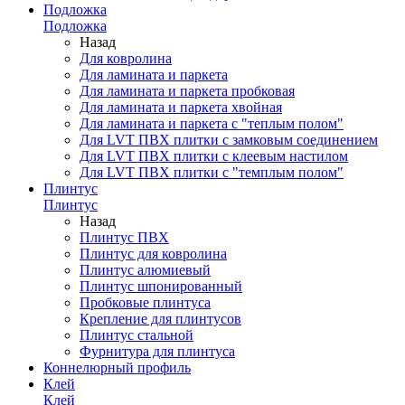
Подложка
Подложка
Назад
Для ковролина
Для ламината и паркета
Для ламината и паркета пробковая
Для ламината и паркета хвойная
Для ламината и паркета с "теплым полом"
Для LVT ПВХ плитки с замковым соединением
Для LVT ПВХ плитки с клеевым настилом
Для LVT ПВХ плитки с "темплым полом"
Плинтус
Плинтус
Назад
Плинтус ПВХ
Плинтус для ковролина
Плинтус алюмиевый
Плинтус шпонированный
Пробковые плинтуса
Крепление для плинтусов
Плинтус стальной
Фурнитура для плинтуса
Коннелюрный профиль
Клей
Клей