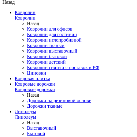
Назад
Ковролин
Ковролин
Назад
Ковролин для офисов
Ковролин для гостиниц
Ковролин иглопробивной
Ковролин тканый
Ковролин выставочный
Ковролин бытовой
Ковролин детский
Ковролин снятый с поставок в РФ
Циновки
Ковровая плитка
Ковровые дорожки
Ковровые дорожки
Назад
Дорожки на резиновой основе
Дорожки тканые
Линолеум
Линолеум
Назад
Выставочный
Бытовой