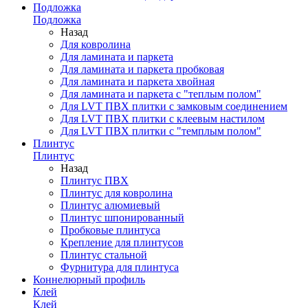
Подложка
Подложка
Назад
Для ковролина
Для ламината и паркета
Для ламината и паркета пробковая
Для ламината и паркета хвойная
Для ламината и паркета с "теплым полом"
Для LVT ПВХ плитки с замковым соединением
Для LVT ПВХ плитки с клеевым настилом
Для LVT ПВХ плитки с "темплым полом"
Плинтус
Плинтус
Назад
Плинтус ПВХ
Плинтус для ковролина
Плинтус алюмиевый
Плинтус шпонированный
Пробковые плинтуса
Крепление для плинтусов
Плинтус стальной
Фурнитура для плинтуса
Коннелюрный профиль
Клей
Клей