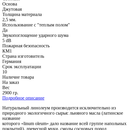
Основа
Джутовая
Толщина материала
2,5 мм.
Использование с "теплым полом"
Да
Звукопоглощение ударного шума
5 dB
Пожарная безопасность
КМ1
Страна изготовитель
Германия
Срок эксплуатации
10
Наличие товара
На заказ
Вес
2900 гр.
Подробное описание
Натуральный линолеум производится исключительно из
природного экологичного сырья: льняного масла (латинское
название
которого «linum oleum» дало название всей группе напольных
покрытий), древесной муки, смолы сосновых пород