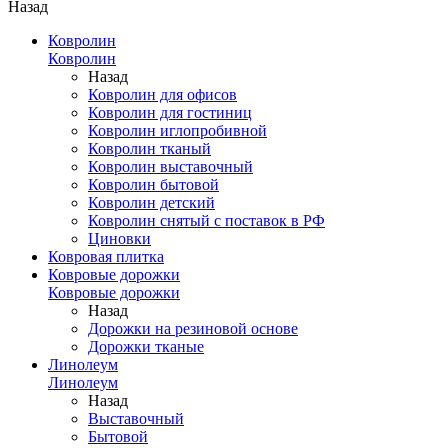
Назад
Ковролин
Ковролин
Назад
Ковролин для офисов
Ковролин для гостиниц
Ковролин иглопробивной
Ковролин тканый
Ковролин выставочный
Ковролин бытовой
Ковролин детский
Ковролин снятый с поставок в РФ
Циновки
Ковровая плитка
Ковровые дорожки
Ковровые дорожки
Назад
Дорожки на резиновой основе
Дорожки тканые
Линолеум
Линолеум
Назад
Выставочный
Бытовой