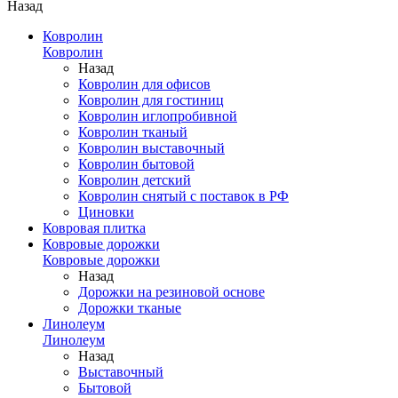
Назад
Ковролин
Ковролин
Назад
Ковролин для офисов
Ковролин для гостиниц
Ковролин иглопробивной
Ковролин тканый
Ковролин выставочный
Ковролин бытовой
Ковролин детский
Ковролин снятый с поставок в РФ
Циновки
Ковровая плитка
Ковровые дорожки
Ковровые дорожки
Назад
Дорожки на резиновой основе
Дорожки тканые
Линолеум
Линолеум
Назад
Выставочный
Бытовой