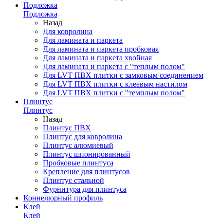
Подложка
Подложка
Назад
Для ковролина
Для ламината и паркета
Для ламината и паркета пробковая
Для ламината и паркета хвойная
Для ламината и паркета с "теплым полом"
Для LVT ПВХ плитки с замковым соединением
Для LVT ПВХ плитки с клеевым настилом
Для LVT ПВХ плитки с "темплым полом"
Плинтус
Плинтус
Назад
Плинтус ПВХ
Плинтус для ковролина
Плинтус алюмиевый
Плинтус шпонированный
Пробковые плинтуса
Крепление для плинтусов
Плинтус стальной
Фурнитура для плинтуса
Коннелюрный профиль
Клей
Клей