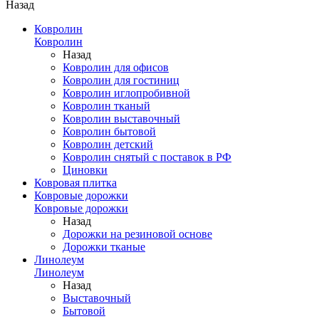
Назад
Ковролин
Ковролин
Назад
Ковролин для офисов
Ковролин для гостиниц
Ковролин иглопробивной
Ковролин тканый
Ковролин выставочный
Ковролин бытовой
Ковролин детский
Ковролин снятый с поставок в РФ
Циновки
Ковровая плитка
Ковровые дорожки
Ковровые дорожки
Назад
Дорожки на резиновой основе
Дорожки тканые
Линолеум
Линолеум
Назад
Выставочный
Бытовой