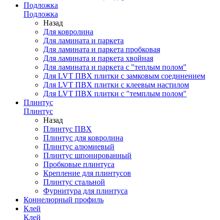
Подложка
Подложка
Назад
Для ковролина
Для ламината и паркета
Для ламината и паркета пробковая
Для ламината и паркета хвойная
Для ламината и паркета с "теплым полом"
Для LVT ПВХ плитки с замковым соединением
Для LVT ПВХ плитки с клеевым настилом
Для LVT ПВХ плитки с "темплым полом"
Плинтус
Плинтус
Назад
Плинтус ПВХ
Плинтус для ковролина
Плинтус алюмиевый
Плинтус шпонированный
Пробковые плинтуса
Крепление для плинтусов
Плинтус стальной
Фурнитура для плинтуса
Коннелюрный профиль
Клей
Клей