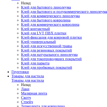
Назад
Клей для бытового линолеума
Клей для бытового и полукоммерческого линолеум
Клей для коммерческого линолеума
Клей для бытового ковролина
Клей для коммерческого ковролина
Клей контактный
Клей для LVT ПВХ плитки
Клей-фиксация для ковровой плитки
Клей универсальный
Клей для искусственной травы
Клей для резиновых покрытий
Клей для натурального линолеума
Клей для токопроводящих покрытий
Клей для паркета
Клей для пробковых покрытий
Грунтовки
Товары для настила
Товары для настила
Назад
Лаки
Малярная лента
Скотч
Стрейч
Термолента для ковролина