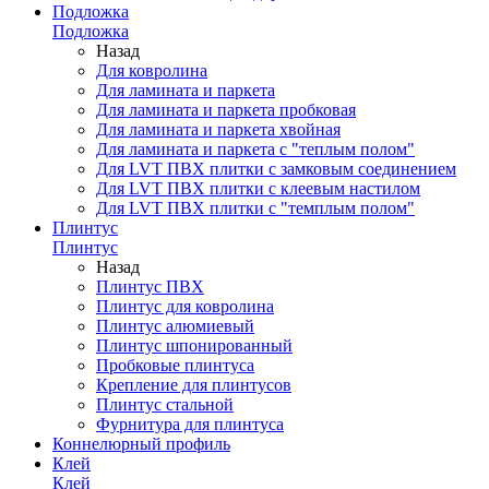
Подложка
Подложка
Назад
Для ковролина
Для ламината и паркета
Для ламината и паркета пробковая
Для ламината и паркета хвойная
Для ламината и паркета с "теплым полом"
Для LVT ПВХ плитки с замковым соединением
Для LVT ПВХ плитки с клеевым настилом
Для LVT ПВХ плитки с "темплым полом"
Плинтус
Плинтус
Назад
Плинтус ПВХ
Плинтус для ковролина
Плинтус алюмиевый
Плинтус шпонированный
Пробковые плинтуса
Крепление для плинтусов
Плинтус стальной
Фурнитура для плинтуса
Коннелюрный профиль
Клей
Клей