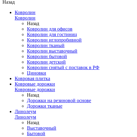
Назад
Ковролин
Ковролин
Назад
Ковролин для офисов
Ковролин для гостиниц
Ковролин иглопробивной
Ковролин тканый
Ковролин выставочный
Ковролин бытовой
Ковролин детский
Ковролин снятый с поставок в РФ
Циновки
Ковровая плитка
Ковровые дорожки
Ковровые дорожки
Назад
Дорожки на резиновой основе
Дорожки тканые
Линолеум
Линолеум
Назад
Выставочный
Бытовой