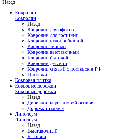
Назад
Ковролин
Ковролин
Назад
Ковролин для офисов
Ковролин для гостиниц
Ковролин иглопробивной
Ковролин тканый
Ковролин выставочный
Ковролин бытовой
Ковролин детский
Ковролин снятый с поставок в РФ
Циновки
Ковровая плитка
Ковровые дорожки
Ковровые дорожки
Назад
Дорожки на резиновой основе
Дорожки тканые
Линолеум
Линолеум
Назад
Выставочный
Бытовой