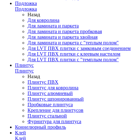
Подложка
Подложка
Назад
Для ковролина
Для ламината и паркета
Для ламината и паркета пробковая
Для ламината и паркета хвойная
Для ламината и паркета с "теплым полом"
Для LVT ПВХ плитки с замковым соединением
Для LVT ПВХ плитки с клеевым настилом
Для LVT ПВХ плитки с "темплым полом"
Плинтус
Плинтус
Назад
Плинтус ПВХ
Плинтус для ковролина
Плинтус алюмиевый
Плинтус шпонированный
Пробковые плинтуса
Крепление для плинтусов
Плинтус стальной
Фурнитура для плинтуса
Коннелюрный профиль
Клей
Клей