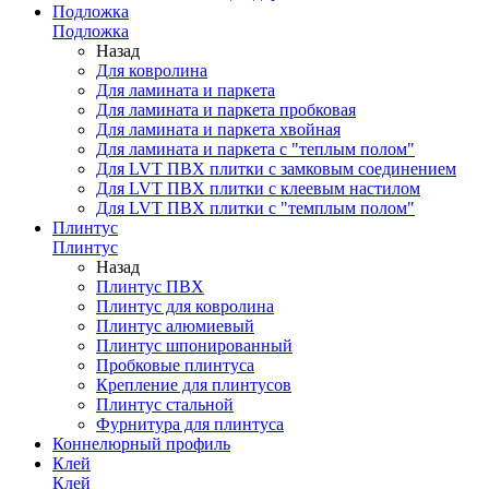
Подложка
Подложка
Назад
Для ковролина
Для ламината и паркета
Для ламината и паркета пробковая
Для ламината и паркета хвойная
Для ламината и паркета с "теплым полом"
Для LVT ПВХ плитки с замковым соединением
Для LVT ПВХ плитки с клеевым настилом
Для LVT ПВХ плитки с "темплым полом"
Плинтус
Плинтус
Назад
Плинтус ПВХ
Плинтус для ковролина
Плинтус алюмиевый
Плинтус шпонированный
Пробковые плинтуса
Крепление для плинтусов
Плинтус стальной
Фурнитура для плинтуса
Коннелюрный профиль
Клей
Клей