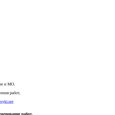
ве и МО.
ения работ,
oyki.net
менование работ.