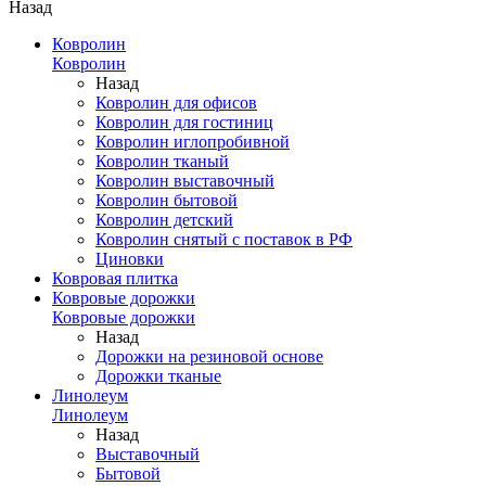
Назад
Ковролин
Ковролин
Назад
Ковролин для офисов
Ковролин для гостиниц
Ковролин иглопробивной
Ковролин тканый
Ковролин выставочный
Ковролин бытовой
Ковролин детский
Ковролин снятый с поставок в РФ
Циновки
Ковровая плитка
Ковровые дорожки
Ковровые дорожки
Назад
Дорожки на резиновой основе
Дорожки тканые
Линолеум
Линолеум
Назад
Выставочный
Бытовой