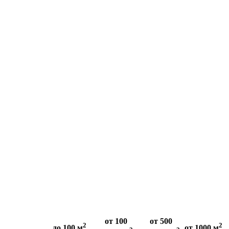
от 100
от 500
2
2
до 100 м
от 1000 м