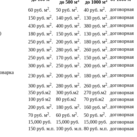
2
2
до 500 м
до 1000 м
2
2
2
договорная
60 руб. м
.
50 руб. м
.
40 руб. м
.
2
2
2
договорная
150 руб. м
.
140 руб. м
.
130 руб. м
.
2
2
2
договорная
430 руб. м
.
400 руб. м
.
380 руб. м
.
2
2
2
)
договорная
180 руб. м
.
150 руб. м
.
130 руб. м
.
2
2
2
договорная
250 руб. м
.
200 руб. м
.
180 руб. м
.
2
2
2
договорная
300 руб. м
.
280 руб. м
.
260 руб. м
.
2
2
2
договорная
250 руб. м
.
170 руб. м
.
150 руб. м
.
2
2
2
договорная
300 руб. м
.
250 руб. м
.
200 руб. м
.
роварка
2
2
2
договорная
230 руб. м
.
200 руб. м
.
180 руб. м
.
2
2
2
договорная
300 руб. м
.
280 руб. м
.
260 руб. м
.
350 руб.м2
300 руб.м2
270 руб.м2
договорная
100 руб м2
80 руб.м2
70 руб.м2
договорная
2
2
2
договорная
200 руб. м
.
180 руб. м
.
160 руб. м
.
2
2
2
договорная
70 руб. м
.
60 руб. м
.
50 руб. м
.
15,000 руб.
15,000 руб.
15,000 руб.
договорная
150 руб. м.п.
100 руб. м.п.
80 руб. м.п.
договорная