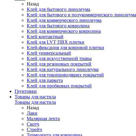
Назад
Клей для бытового линолеума
Клей для бытового и полукоммерческого линолеум
Клей для коммерческого линолеума
Клей для бытового ковролина
Клей для коммерческого ковролина
Клей контактный
Клей для LVT ПВХ плитки
Клей-фиксация для ковровой плитки
Клей универсальный
Клей для искусственной травы
Клей для резиновых покрытий
Клей для натурального линолеума
Клей для токопроводящих покрытий
Клей для паркета
Клей для пробковых покрытий
Грунтовки
Товары для настила
Товары для настила
Назад
Лаки
Малярная лента
Скотч
Стрейч
Термолента для ковролина