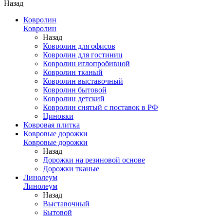
Назад
Ковролин
Ковролин
Назад
Ковролин для офисов
Ковролин для гостиниц
Ковролин иглопробивной
Ковролин тканый
Ковролин выставочный
Ковролин бытовой
Ковролин детский
Ковролин снятый с поставок в РФ
Циновки
Ковровая плитка
Ковровые дорожки
Ковровые дорожки
Назад
Дорожки на резиновой основе
Дорожки тканые
Линолеум
Линолеум
Назад
Выставочный
Бытовой