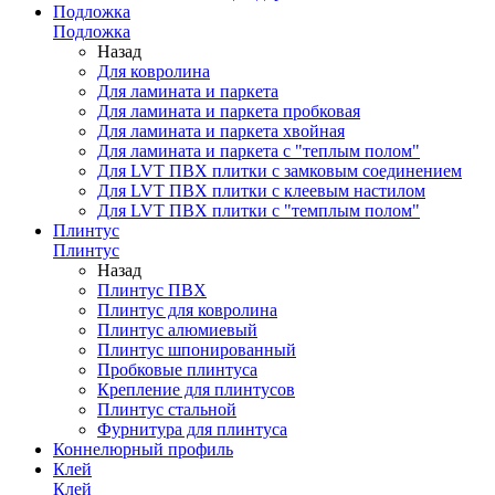
Подложка
Подложка
Назад
Для ковролина
Для ламината и паркета
Для ламината и паркета пробковая
Для ламината и паркета хвойная
Для ламината и паркета с "теплым полом"
Для LVT ПВХ плитки с замковым соединением
Для LVT ПВХ плитки с клеевым настилом
Для LVT ПВХ плитки с "темплым полом"
Плинтус
Плинтус
Назад
Плинтус ПВХ
Плинтус для ковролина
Плинтус алюмиевый
Плинтус шпонированный
Пробковые плинтуса
Крепление для плинтусов
Плинтус стальной
Фурнитура для плинтуса
Коннелюрный профиль
Клей
Клей