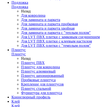
Подложка
Подложка
Назад
Для ковролина
Для ламината и паркета
Для ламината и паркета пробковая
Для ламината и паркета хвойная
Для ламината и паркета с "теплым полом"
Для LVT ПВХ плитки с замковым соединением
Для LVT ПВХ плитки с клеевым настилом
Для LVT ПВХ плитки с "темплым полом"
Плинтус
Плинтус
Назад
Плинтус ПВХ
Плинтус для ковролина
Плинтус алюмиевый
Плинтус шпонированный
Пробковые плинтуса
Крепление для плинтусов
Плинтус стальной
Фурнитура для плинтуса
Коннелюрный профиль
Клей
Клей