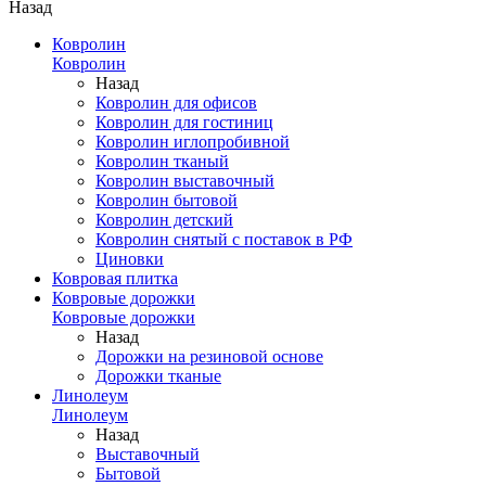
Назад
Ковролин
Ковролин
Назад
Ковролин для офисов
Ковролин для гостиниц
Ковролин иглопробивной
Ковролин тканый
Ковролин выставочный
Ковролин бытовой
Ковролин детский
Ковролин снятый с поставок в РФ
Циновки
Ковровая плитка
Ковровые дорожки
Ковровые дорожки
Назад
Дорожки на резиновой основе
Дорожки тканые
Линолеум
Линолеум
Назад
Выставочный
Бытовой