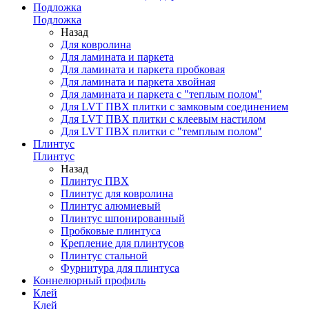
Подложка
Подложка
Назад
Для ковролина
Для ламината и паркета
Для ламината и паркета пробковая
Для ламината и паркета хвойная
Для ламината и паркета с "теплым полом"
Для LVT ПВХ плитки с замковым соединением
Для LVT ПВХ плитки с клеевым настилом
Для LVT ПВХ плитки с "темплым полом"
Плинтус
Плинтус
Назад
Плинтус ПВХ
Плинтус для ковролина
Плинтус алюмиевый
Плинтус шпонированный
Пробковые плинтуса
Крепление для плинтусов
Плинтус стальной
Фурнитура для плинтуса
Коннелюрный профиль
Клей
Клей