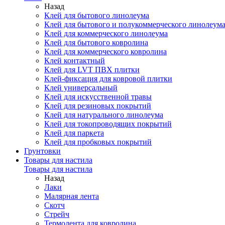
Назад
Клей для бытового линолеума
Клей для бытового и полукоммерческого линолеум
Клей для коммерческого линолеума
Клей для бытового ковролина
Клей для коммерческого ковролина
Клей контактный
Клей для LVT ПВХ плитки
Клей-фиксация для ковровой плитки
Клей универсальный
Клей для искусственной травы
Клей для резиновых покрытий
Клей для натурального линолеума
Клей для токопроводящих покрытий
Клей для паркета
Клей для пробковых покрытий
Грунтовки
Товары для настила
Товары для настила
Назад
Лаки
Малярная лента
Скотч
Стрейч
Термолента для ковролина