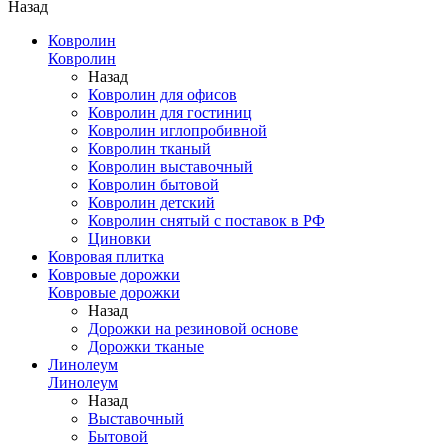
Назад
Ковролин
Ковролин
Назад
Ковролин для офисов
Ковролин для гостиниц
Ковролин иглопробивной
Ковролин тканый
Ковролин выставочный
Ковролин бытовой
Ковролин детский
Ковролин снятый с поставок в РФ
Циновки
Ковровая плитка
Ковровые дорожки
Ковровые дорожки
Назад
Дорожки на резиновой основе
Дорожки тканые
Линолеум
Линолеум
Назад
Выставочный
Бытовой