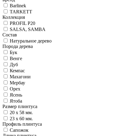
Barlinek
TARKETT
Коллекция
PROFIL P20
SALSA, SAMBA
Состав
Натуральное дерево
Порода дерева
Бук
Венге
Дуб
Кемпас
Махагони
Мербау
Орех
Ясень
Ятоба
Размер плинтуса
20 x 58 мм.
23 x 60 мм.
Профиль плинтуса
Сапожок
Длина плинтуса