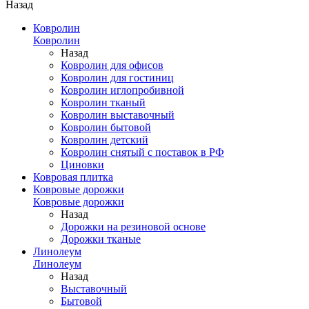
Назад
Ковролин
Ковролин
Назад
Ковролин для офисов
Ковролин для гостиниц
Ковролин иглопробивной
Ковролин тканый
Ковролин выставочный
Ковролин бытовой
Ковролин детский
Ковролин снятый с поставок в РФ
Циновки
Ковровая плитка
Ковровые дорожки
Ковровые дорожки
Назад
Дорожки на резиновой основе
Дорожки тканые
Линолеум
Линолеум
Назад
Выставочный
Бытовой