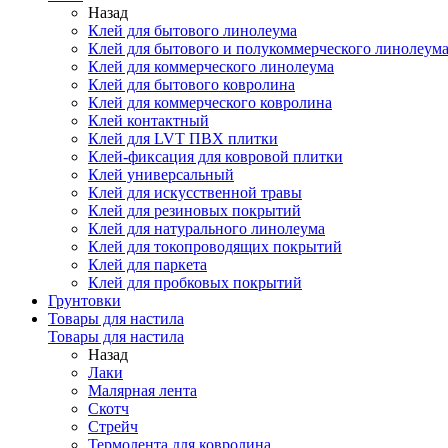
Назад
Клей для бытового линолеума
Клей для бытового и полукоммерческого линолеум
Клей для коммерческого линолеума
Клей для бытового ковролина
Клей для коммерческого ковролина
Клей контактный
Клей для LVT ПВХ плитки
Клей-фиксация для ковровой плитки
Клей универсальный
Клей для искусственной травы
Клей для резиновых покрытий
Клей для натурального линолеума
Клей для токопроводящих покрытий
Клей для паркета
Клей для пробковых покрытий
Грунтовки
Товары для настила
Товары для настила
Назад
Лаки
Малярная лента
Скотч
Стрейч
Термолента для ковролина