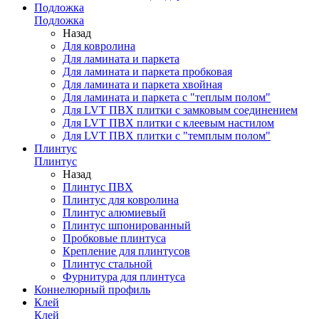
Подложка
Подложка
Назад
Для ковролина
Для ламината и паркета
Для ламината и паркета пробковая
Для ламината и паркета хвойная
Для ламината и паркета с "теплым полом"
Для LVT ПВХ плитки с замковым соединением
Для LVT ПВХ плитки с клеевым настилом
Для LVT ПВХ плитки с "темплым полом"
Плинтус
Плинтус
Назад
Плинтус ПВХ
Плинтус для ковролина
Плинтус алюмиевый
Плинтус шпонированный
Пробковые плинтуса
Крепление для плинтусов
Плинтус стальной
Фурнитура для плинтуса
Коннелюрный профиль
Клей
Клей