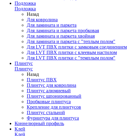
Подложка
Подложка
Назад
Для ковролина
Для ламината и паркета
Для ламината и паркета пробковая
Для ламината и паркета хвойная
Для ламината и паркета с "теплым полом"
Для LVT ПВХ плитки с замковым соединением
Для LVT ПВХ плитки с клеевым настилом
Для LVT ПВХ плитки с "темплым полом"
Плинтус
Плинтус
Назад
Плинтус ПВХ
Плинтус для ковролина
Плинтус алюмиевый
Плинтус шпонированный
Пробковые плинтуса
Крепление для плинтусов
Плинтус стальной
Фурнитура для плинтуса
Коннелюрный профиль
Клей
Клей