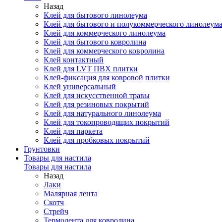
Назад
Клей для бытового линолеума
Клей для бытового и полукоммерческого линолеум
Клей для коммерческого линолеума
Клей для бытового ковролина
Клей для коммерческого ковролина
Клей контактный
Клей для LVT ПВХ плитки
Клей-фиксация для ковровой плитки
Клей универсальный
Клей для искусственной травы
Клей для резиновых покрытий
Клей для натурального линолеума
Клей для токопроводящих покрытий
Клей для паркета
Клей для пробковых покрытий
Грунтовки
Товары для настила
Товары для настила
Назад
Лаки
Малярная лента
Скотч
Стрейч
Термолента для ковролина