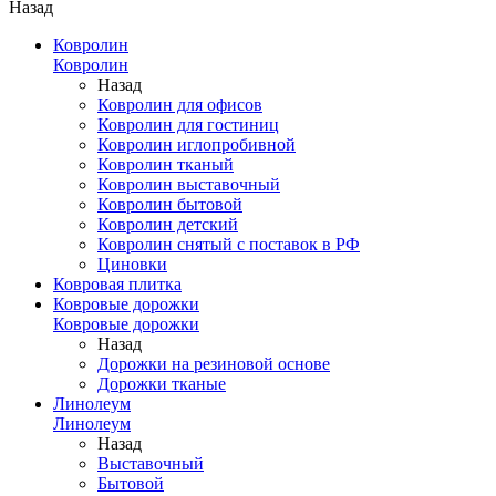
Назад
Ковролин
Ковролин
Назад
Ковролин для офисов
Ковролин для гостиниц
Ковролин иглопробивной
Ковролин тканый
Ковролин выставочный
Ковролин бытовой
Ковролин детский
Ковролин снятый с поставок в РФ
Циновки
Ковровая плитка
Ковровые дорожки
Ковровые дорожки
Назад
Дорожки на резиновой основе
Дорожки тканые
Линолеум
Линолеум
Назад
Выставочный
Бытовой