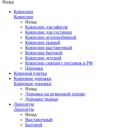
Назад
Ковролин
Ковролин
Назад
Ковролин для офисов
Ковролин для гостиниц
Ковролин иглопробивной
Ковролин тканый
Ковролин выставочный
Ковролин бытовой
Ковролин детский
Ковролин снятый с поставок в РФ
Циновки
Ковровая плитка
Ковровые дорожки
Ковровые дорожки
Назад
Дорожки на резиновой основе
Дорожки тканые
Линолеум
Линолеум
Назад
Выставочный
Бытовой