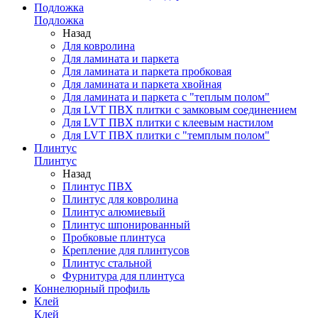
Подложка
Подложка
Назад
Для ковролина
Для ламината и паркета
Для ламината и паркета пробковая
Для ламината и паркета хвойная
Для ламината и паркета с "теплым полом"
Для LVT ПВХ плитки с замковым соединением
Для LVT ПВХ плитки с клеевым настилом
Для LVT ПВХ плитки с "темплым полом"
Плинтус
Плинтус
Назад
Плинтус ПВХ
Плинтус для ковролина
Плинтус алюмиевый
Плинтус шпонированный
Пробковые плинтуса
Крепление для плинтусов
Плинтус стальной
Фурнитура для плинтуса
Коннелюрный профиль
Клей
Клей