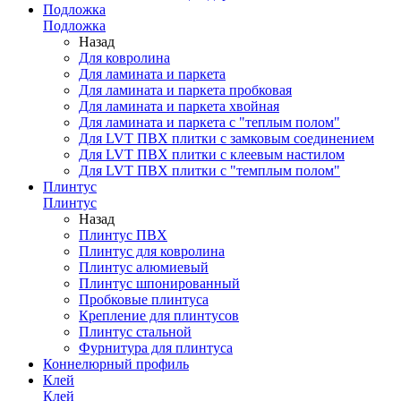
Подложка
Подложка
Назад
Для ковролина
Для ламината и паркета
Для ламината и паркета пробковая
Для ламината и паркета хвойная
Для ламината и паркета с "теплым полом"
Для LVT ПВХ плитки с замковым соединением
Для LVT ПВХ плитки с клеевым настилом
Для LVT ПВХ плитки с "темплым полом"
Плинтус
Плинтус
Назад
Плинтус ПВХ
Плинтус для ковролина
Плинтус алюмиевый
Плинтус шпонированный
Пробковые плинтуса
Крепление для плинтусов
Плинтус стальной
Фурнитура для плинтуса
Коннелюрный профиль
Клей
Клей