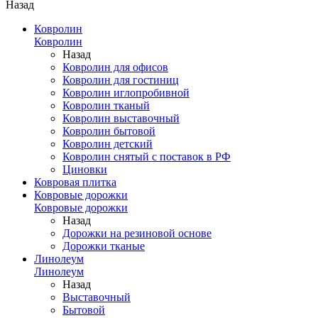
Назад
Ковролин
Ковролин
Назад
Ковролин для офисов
Ковролин для гостиниц
Ковролин иглопробивной
Ковролин тканый
Ковролин выставочный
Ковролин бытовой
Ковролин детский
Ковролин снятый с поставок в РФ
Циновки
Ковровая плитка
Ковровые дорожки
Ковровые дорожки
Назад
Дорожки на резиновой основе
Дорожки тканые
Линолеум
Линолеум
Назад
Выставочный
Бытовой