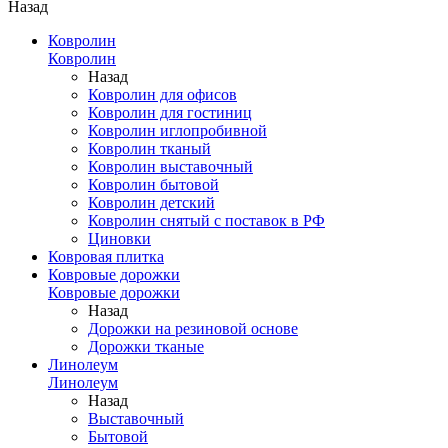
Назад
Ковролин
Ковролин
Назад
Ковролин для офисов
Ковролин для гостиниц
Ковролин иглопробивной
Ковролин тканый
Ковролин выставочный
Ковролин бытовой
Ковролин детский
Ковролин снятый с поставок в РФ
Циновки
Ковровая плитка
Ковровые дорожки
Ковровые дорожки
Назад
Дорожки на резиновой основе
Дорожки тканые
Линолеум
Линолеум
Назад
Выставочный
Бытовой