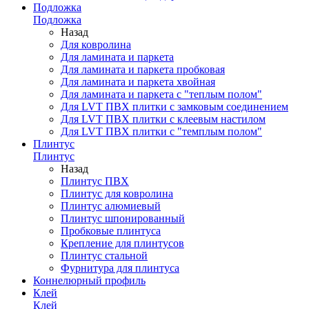
Подложка
Подложка
Назад
Для ковролина
Для ламината и паркета
Для ламината и паркета пробковая
Для ламината и паркета хвойная
Для ламината и паркета с "теплым полом"
Для LVT ПВХ плитки с замковым соединением
Для LVT ПВХ плитки с клеевым настилом
Для LVT ПВХ плитки с "темплым полом"
Плинтус
Плинтус
Назад
Плинтус ПВХ
Плинтус для ковролина
Плинтус алюмиевый
Плинтус шпонированный
Пробковые плинтуса
Крепление для плинтусов
Плинтус стальной
Фурнитура для плинтуса
Коннелюрный профиль
Клей
Клей