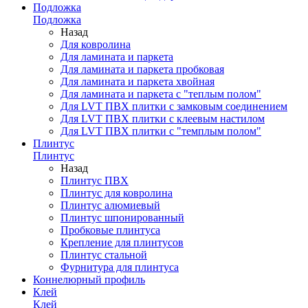
Подложка
Подложка
Назад
Для ковролина
Для ламината и паркета
Для ламината и паркета пробковая
Для ламината и паркета хвойная
Для ламината и паркета с "теплым полом"
Для LVT ПВХ плитки с замковым соединением
Для LVT ПВХ плитки с клеевым настилом
Для LVT ПВХ плитки с "темплым полом"
Плинтус
Плинтус
Назад
Плинтус ПВХ
Плинтус для ковролина
Плинтус алюмиевый
Плинтус шпонированный
Пробковые плинтуса
Крепление для плинтусов
Плинтус стальной
Фурнитура для плинтуса
Коннелюрный профиль
Клей
Клей