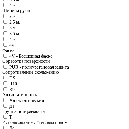
4 м.
Ширина рулона
2 м.
2,5 м.
3 м.
3,5 м.
4 м.
4м.
Фаска
4V - Бесшовная фаска
Обработка поверхности
PUR - полиуретановая защита
Сопротивление скольжению
DS
R10
R9
Антистатичность
Антистатический
Да
Группа истираемости
T
Использование с "теплым полом"
Да