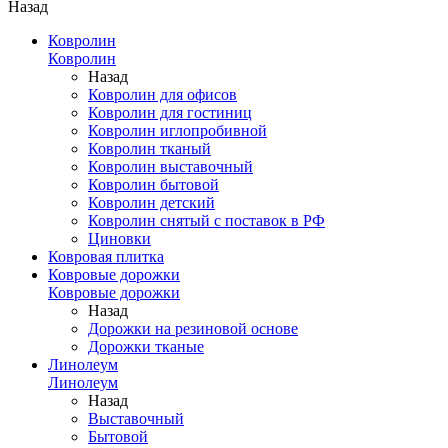
Назад
Ковролин
Ковролин
Назад
Ковролин для офисов
Ковролин для гостиниц
Ковролин иглопробивной
Ковролин тканый
Ковролин выставочный
Ковролин бытовой
Ковролин детский
Ковролин снятый с поставок в РФ
Циновки
Ковровая плитка
Ковровые дорожки
Ковровые дорожки
Назад
Дорожки на резиновой основе
Дорожки тканые
Линолеум
Линолеум
Назад
Выставочный
Бытовой