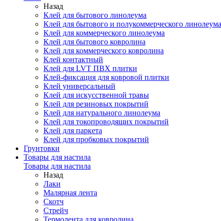
Назад
Клей для бытового линолеума
Клей для бытового и полукоммерческого линолеум
Клей для коммерческого линолеума
Клей для бытового ковролина
Клей для коммерческого ковролина
Клей контактный
Клей для LVT ПВХ плитки
Клей-фиксация для ковровой плитки
Клей универсальный
Клей для искусственной травы
Клей для резиновых покрытий
Клей для натурального линолеума
Клей для токопроводящих покрытий
Клей для паркета
Клей для пробковых покрытий
Грунтовки
Товары для настила
Товары для настила
Назад
Лаки
Малярная лента
Скотч
Стрейч
Термолента для ковролина