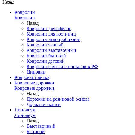
Назад
Ковролин
Ковролин
Назад
Ковролин для офисов
Ковролин для гостиниц
Ковролин иглопробивной
Ковролин тканый
Ковролин выставочный
Ковролин бытовой
Ковролин детский
Ковролин снятый с поставок в РФ
Циновки
Ковровая плитка
Ковровые дорожки
Ковровые дорожки
Назад
Дорожки на резиновой основе
Дорожки тканые
Линолеум
Линолеум
Назад
Выставочный
Бытовой