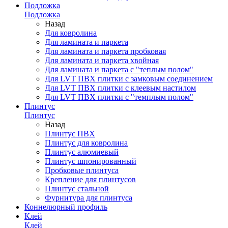
Подложка
Подложка
Назад
Для ковролина
Для ламината и паркета
Для ламината и паркета пробковая
Для ламината и паркета хвойная
Для ламината и паркета с "теплым полом"
Для LVT ПВХ плитки с замковым соединением
Для LVT ПВХ плитки с клеевым настилом
Для LVT ПВХ плитки с "темплым полом"
Плинтус
Плинтус
Назад
Плинтус ПВХ
Плинтус для ковролина
Плинтус алюмиевый
Плинтус шпонированный
Пробковые плинтуса
Крепление для плинтусов
Плинтус стальной
Фурнитура для плинтуса
Коннелюрный профиль
Клей
Клей