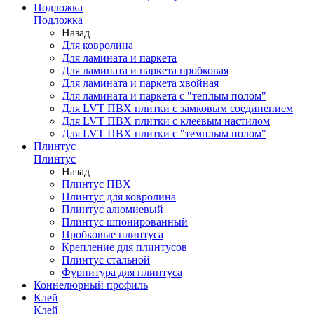
Подложка
Подложка
Назад
Для ковролина
Для ламината и паркета
Для ламината и паркета пробковая
Для ламината и паркета хвойная
Для ламината и паркета с "теплым полом"
Для LVT ПВХ плитки с замковым соединением
Для LVT ПВХ плитки с клеевым настилом
Для LVT ПВХ плитки с "темплым полом"
Плинтус
Плинтус
Назад
Плинтус ПВХ
Плинтус для ковролина
Плинтус алюмиевый
Плинтус шпонированный
Пробковые плинтуса
Крепление для плинтусов
Плинтус стальной
Фурнитура для плинтуса
Коннелюрный профиль
Клей
Клей