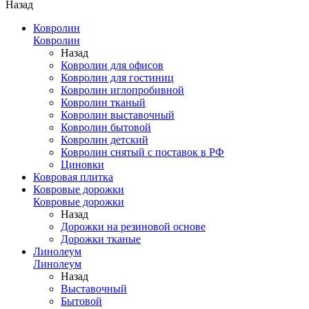
Назад
Ковролин
Ковролин
Назад
Ковролин для офисов
Ковролин для гостиниц
Ковролин иглопробивной
Ковролин тканый
Ковролин выставочный
Ковролин бытовой
Ковролин детский
Ковролин снятый с поставок в РФ
Циновки
Ковровая плитка
Ковровые дорожки
Ковровые дорожки
Назад
Дорожки на резиновой основе
Дорожки тканые
Линолеум
Линолеум
Назад
Выставочный
Бытовой