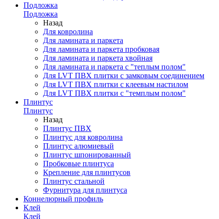
Подложка
Подложка
Назад
Для ковролина
Для ламината и паркета
Для ламината и паркета пробковая
Для ламината и паркета хвойная
Для ламината и паркета с "теплым полом"
Для LVT ПВХ плитки с замковым соединением
Для LVT ПВХ плитки с клеевым настилом
Для LVT ПВХ плитки с "темплым полом"
Плинтус
Плинтус
Назад
Плинтус ПВХ
Плинтус для ковролина
Плинтус алюмиевый
Плинтус шпонированный
Пробковые плинтуса
Крепление для плинтусов
Плинтус стальной
Фурнитура для плинтуса
Коннелюрный профиль
Клей
Клей