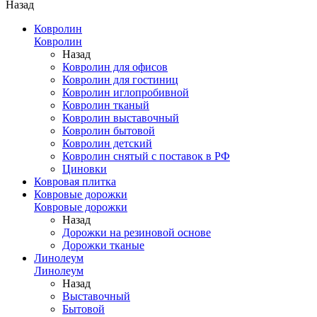
Назад
Ковролин
Ковролин
Назад
Ковролин для офисов
Ковролин для гостиниц
Ковролин иглопробивной
Ковролин тканый
Ковролин выставочный
Ковролин бытовой
Ковролин детский
Ковролин снятый с поставок в РФ
Циновки
Ковровая плитка
Ковровые дорожки
Ковровые дорожки
Назад
Дорожки на резиновой основе
Дорожки тканые
Линолеум
Линолеум
Назад
Выставочный
Бытовой