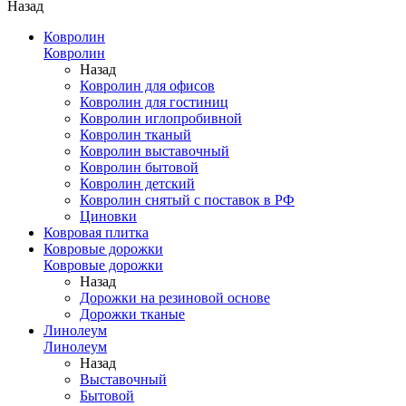
Назад
Ковролин
Ковролин
Назад
Ковролин для офисов
Ковролин для гостиниц
Ковролин иглопробивной
Ковролин тканый
Ковролин выставочный
Ковролин бытовой
Ковролин детский
Ковролин снятый с поставок в РФ
Циновки
Ковровая плитка
Ковровые дорожки
Ковровые дорожки
Назад
Дорожки на резиновой основе
Дорожки тканые
Линолеум
Линолеум
Назад
Выставочный
Бытовой