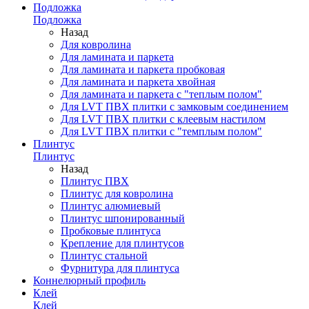
Подложка
Подложка
Назад
Для ковролина
Для ламината и паркета
Для ламината и паркета пробковая
Для ламината и паркета хвойная
Для ламината и паркета с "теплым полом"
Для LVT ПВХ плитки с замковым соединением
Для LVT ПВХ плитки с клеевым настилом
Для LVT ПВХ плитки с "темплым полом"
Плинтус
Плинтус
Назад
Плинтус ПВХ
Плинтус для ковролина
Плинтус алюмиевый
Плинтус шпонированный
Пробковые плинтуса
Крепление для плинтусов
Плинтус стальной
Фурнитура для плинтуса
Коннелюрный профиль
Клей
Клей