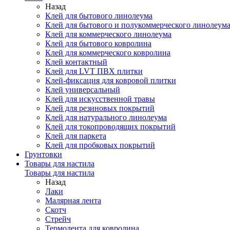
Назад
Клей для бытового линолеума
Клей для бытового и полукоммерческого линолеум
Клей для коммерческого линолеума
Клей для бытового ковролина
Клей для коммерческого ковролина
Клей контактный
Клей для LVT ПВХ плитки
Клей-фиксация для ковровой плитки
Клей универсальный
Клей для искусственной травы
Клей для резиновых покрытий
Клей для натурального линолеума
Клей для токопроводящих покрытий
Клей для паркета
Клей для пробковых покрытий
Грунтовки
Товары для настила
Товары для настила
Назад
Лаки
Малярная лента
Скотч
Стрейч
Термолента для ковролина