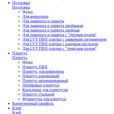
Подложка
Подложка
Назад
Для ковролина
Для ламината и паркета
Для ламината и паркета пробковая
Для ламината и паркета хвойная
Для ламината и паркета с "теплым полом"
Для LVT ПВХ плитки с замковым соединением
Для LVT ПВХ плитки с клеевым настилом
Для LVT ПВХ плитки с "темплым полом"
Плинтус
Плинтус
Назад
Плинтус ПВХ
Плинтус для ковролина
Плинтус алюмиевый
Плинтус шпонированный
Пробковые плинтуса
Крепление для плинтусов
Плинтус стальной
Фурнитура для плинтуса
Коннелюрный профиль
Клей
Клей