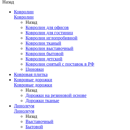
Назад
Ковролин
Ковролин
Назад
Ковролин для офисов
Ковролин для гостиниц
Ковролин иглопробивной
Ковролин тканый
Ковролин выставочный
Ковролин бытовой
Ковролин детский
Ковролин снятый с поставок в РФ
Циновки
Ковровая плитка
Ковровые дорожки
Ковровые дорожки
Назад
Дорожки на резиновой основе
Дорожки тканые
Линолеум
Линолеум
Назад
Выставочный
Бытовой