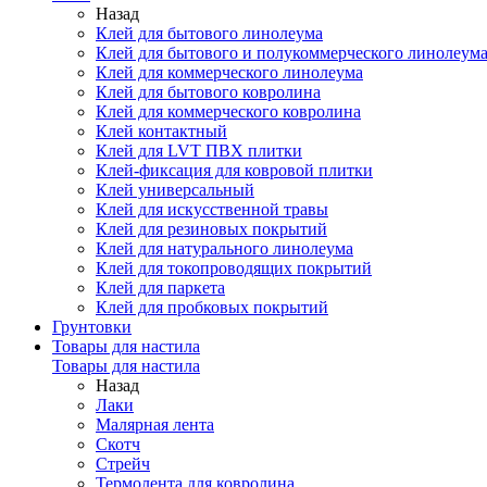
Назад
Клей для бытового линолеума
Клей для бытового и полукоммерческого линолеум
Клей для коммерческого линолеума
Клей для бытового ковролина
Клей для коммерческого ковролина
Клей контактный
Клей для LVT ПВХ плитки
Клей-фиксация для ковровой плитки
Клей универсальный
Клей для искусственной травы
Клей для резиновых покрытий
Клей для натурального линолеума
Клей для токопроводящих покрытий
Клей для паркета
Клей для пробковых покрытий
Грунтовки
Товары для настила
Товары для настила
Назад
Лаки
Малярная лента
Скотч
Стрейч
Термолента для ковролина