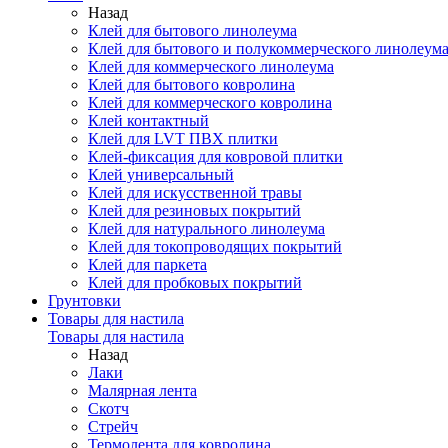
Назад
Клей для бытового линолеума
Клей для бытового и полукоммерческого линолеум
Клей для коммерческого линолеума
Клей для бытового ковролина
Клей для коммерческого ковролина
Клей контактный
Клей для LVT ПВХ плитки
Клей-фиксация для ковровой плитки
Клей универсальный
Клей для искусственной травы
Клей для резиновых покрытий
Клей для натурального линолеума
Клей для токопроводящих покрытий
Клей для паркета
Клей для пробковых покрытий
Грунтовки
Товары для настила
Товары для настила
Назад
Лаки
Малярная лента
Скотч
Стрейч
Термолента для ковролина