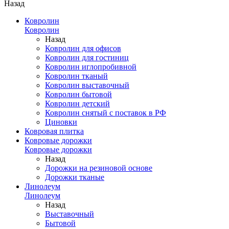
Назад
Ковролин
Ковролин
Назад
Ковролин для офисов
Ковролин для гостиниц
Ковролин иглопробивной
Ковролин тканый
Ковролин выставочный
Ковролин бытовой
Ковролин детский
Ковролин снятый с поставок в РФ
Циновки
Ковровая плитка
Ковровые дорожки
Ковровые дорожки
Назад
Дорожки на резиновой основе
Дорожки тканые
Линолеум
Линолеум
Назад
Выставочный
Бытовой