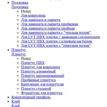
Подложка
Подложка
Назад
Для ковролина
Для ламината и паркета
Для ламината и паркета пробковая
Для ламината и паркета хвойная
Для ламината и паркета с "теплым полом"
Для LVT ПВХ плитки с замковым соединением
Для LVT ПВХ плитки с клеевым настилом
Для LVT ПВХ плитки с "темплым полом"
Плинтус
Плинтус
Назад
Плинтус ПВХ
Плинтус для ковролина
Плинтус алюмиевый
Плинтус шпонированный
Пробковые плинтуса
Крепление для плинтусов
Плинтус стальной
Фурнитура для плинтуса
Коннелюрный профиль
Клей
Клей