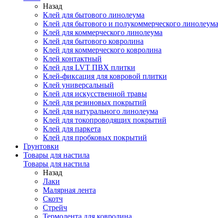
Назад
Клей для бытового линолеума
Клей для бытового и полукоммерческого линолеум
Клей для коммерческого линолеума
Клей для бытового ковролина
Клей для коммерческого ковролина
Клей контактный
Клей для LVT ПВХ плитки
Клей-фиксация для ковровой плитки
Клей универсальный
Клей для искусственной травы
Клей для резиновых покрытий
Клей для натурального линолеума
Клей для токопроводящих покрытий
Клей для паркета
Клей для пробковых покрытий
Грунтовки
Товары для настила
Товары для настила
Назад
Лаки
Малярная лента
Скотч
Стрейч
Термолента для ковролина