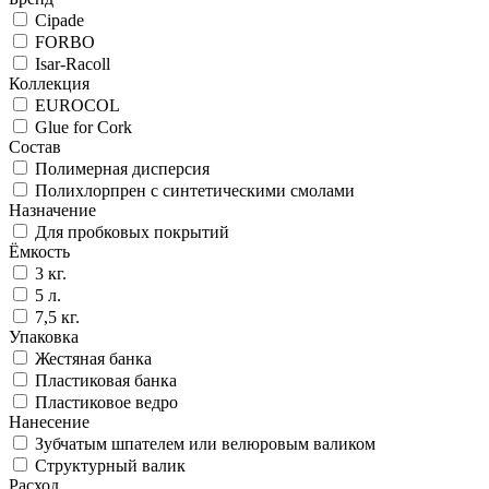
Cipade
FORBO
Isar-Racoll
Коллекция
EUROCOL
Glue for Cork
Состав
Полимерная дисперсия
Полихлорпрен с синтетическими смолами
Назначение
Для пробковых покрытий
Ёмкость
3 кг.
5 л.
7,5 кг.
Упаковка
Жестяная банка
Пластиковая банка
Пластиковое ведро
Нанесение
Зубчатым шпателем или велюровым валиком
Структурный валик
Расход