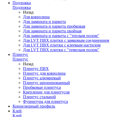
Подложка
Подложка
Назад
Для ковролина
Для ламината и паркета
Для ламината и паркета пробковая
Для ламината и паркета хвойная
Для ламината и паркета с "теплым полом"
Для LVT ПВХ плитки с замковым соединением
Для LVT ПВХ плитки с клеевым настилом
Для LVT ПВХ плитки с "темплым полом"
Плинтус
Плинтус
Назад
Плинтус ПВХ
Плинтус для ковролина
Плинтус алюмиевый
Плинтус шпонированный
Пробковые плинтуса
Крепление для плинтусов
Плинтус стальной
Фурнитура для плинтуса
Коннелюрный профиль
Клей
Клей