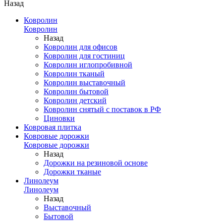
Назад
Ковролин
Ковролин
Назад
Ковролин для офисов
Ковролин для гостиниц
Ковролин иглопробивной
Ковролин тканый
Ковролин выставочный
Ковролин бытовой
Ковролин детский
Ковролин снятый с поставок в РФ
Циновки
Ковровая плитка
Ковровые дорожки
Ковровые дорожки
Назад
Дорожки на резиновой основе
Дорожки тканые
Линолеум
Линолеум
Назад
Выставочный
Бытовой