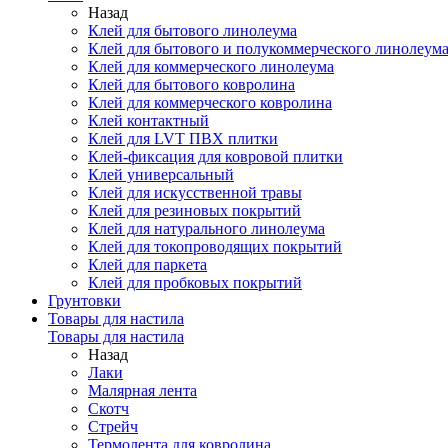
Назад
Клей для бытового линолеума
Клей для бытового и полукоммерческого линолеум
Клей для коммерческого линолеума
Клей для бытового ковролина
Клей для коммерческого ковролина
Клей контактный
Клей для LVT ПВХ плитки
Клей-фиксация для ковровой плитки
Клей универсальный
Клей для искусственной травы
Клей для резиновых покрытий
Клей для натурального линолеума
Клей для токопроводящих покрытий
Клей для паркета
Клей для пробковых покрытий
Грунтовки
Товары для настила
Товары для настила
Назад
Лаки
Малярная лента
Скотч
Стрейч
Термолента для ковролина