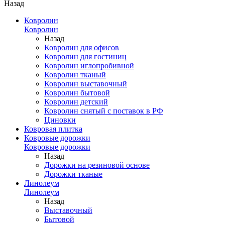
Назад
Ковролин
Ковролин
Назад
Ковролин для офисов
Ковролин для гостиниц
Ковролин иглопробивной
Ковролин тканый
Ковролин выставочный
Ковролин бытовой
Ковролин детский
Ковролин снятый с поставок в РФ
Циновки
Ковровая плитка
Ковровые дорожки
Ковровые дорожки
Назад
Дорожки на резиновой основе
Дорожки тканые
Линолеум
Линолеум
Назад
Выставочный
Бытовой