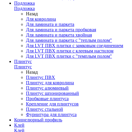
Подложка
Подложка
Назад
Для ковролина
Для ламината и паркета
Для ламината и паркета пробковая
Для ламината и паркета хвойная
Для ламината и паркета с "теплым полом"
Для LVT ПВХ плитки с замковым соединением
Для LVT ПВХ плитки с клеевым настилом
Для LVT ПВХ плитки с "темплым полом"
Плинтус
Плинтус
Назад
Плинтус ПВХ
Плинтус для ковролина
Плинтус алюмиевый
Плинтус шпонированный
Пробковые плинтуса
Крепление для плинтусов
Плинтус стальной
Фурнитура для плинтуса
Коннелюрный профиль
Клей
Клей