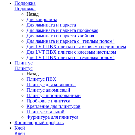
Подложка
Подложка
Назад
Для ковролина
Для ламината и паркета
Для ламината и паркета пробковая
Для ламината и паркета хвойная
Для ламината и паркета с "теплым полом"
Для LVT ПВХ плитки с замковым соединением
Для LVT ПВХ плитки с клеевым настилом
Для LVT ПВХ плитки с "темплым полом"
Плинтус
Плинтус
Назад
Плинтус ПВХ
Плинтус для ковролина
Плинтус алюмиевый
Плинтус шпонированный
Пробковые плинтуса
Крепление для плинтусов
Плинтус стальной
Фурнитура для плинтуса
Коннелюрный профиль
Клей
Клей