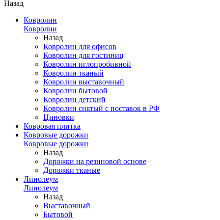
Назад
Ковролин
Ковролин
Назад
Ковролин для офисов
Ковролин для гостиниц
Ковролин иглопробивной
Ковролин тканый
Ковролин выставочный
Ковролин бытовой
Ковролин детский
Ковролин снятый с поставок в РФ
Циновки
Ковровая плитка
Ковровые дорожки
Ковровые дорожки
Назад
Дорожки на резиновой основе
Дорожки тканые
Линолеум
Линолеум
Назад
Выставочный
Бытовой