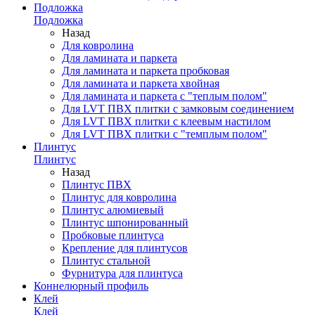
Подложка
Подложка
Назад
Для ковролина
Для ламината и паркета
Для ламината и паркета пробковая
Для ламината и паркета хвойная
Для ламината и паркета с "теплым полом"
Для LVT ПВХ плитки с замковым соединением
Для LVT ПВХ плитки с клеевым настилом
Для LVT ПВХ плитки с "темплым полом"
Плинтус
Плинтус
Назад
Плинтус ПВХ
Плинтус для ковролина
Плинтус алюмиевый
Плинтус шпонированный
Пробковые плинтуса
Крепление для плинтусов
Плинтус стальной
Фурнитура для плинтуса
Коннелюрный профиль
Клей
Клей