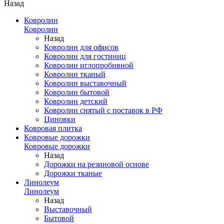
Назад
Ковролин
Ковролин
Назад
Ковролин для офисов
Ковролин для гостиниц
Ковролин иглопробивной
Ковролин тканый
Ковролин выставочный
Ковролин бытовой
Ковролин детский
Ковролин снятый с поставок в РФ
Циновки
Ковровая плитка
Ковровые дорожки
Ковровые дорожки
Назад
Дорожки на резиновой основе
Дорожки тканые
Линолеум
Линолеум
Назад
Выставочный
Бытовой