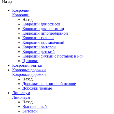
Назад
Ковролин
Ковролин
Назад
Ковролин для офисов
Ковролин для гостиниц
Ковролин иглопробивной
Ковролин тканый
Ковролин выставочный
Ковролин бытовой
Ковролин детский
Ковролин снятый с поставок в РФ
Циновки
Ковровая плитка
Ковровые дорожки
Ковровые дорожки
Назад
Дорожки на резиновой основе
Дорожки тканые
Линолеум
Линолеум
Назад
Выставочный
Бытовой