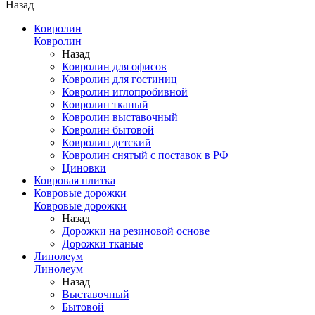
Назад
Ковролин
Ковролин
Назад
Ковролин для офисов
Ковролин для гостиниц
Ковролин иглопробивной
Ковролин тканый
Ковролин выставочный
Ковролин бытовой
Ковролин детский
Ковролин снятый с поставок в РФ
Циновки
Ковровая плитка
Ковровые дорожки
Ковровые дорожки
Назад
Дорожки на резиновой основе
Дорожки тканые
Линолеум
Линолеум
Назад
Выставочный
Бытовой