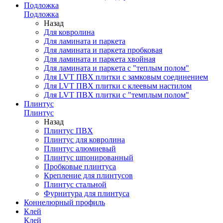
Подложка
Подложка
Назад
Для ковролина
Для ламината и паркета
Для ламината и паркета пробковая
Для ламината и паркета хвойная
Для ламината и паркета с "теплым полом"
Для LVT ПВХ плитки с замковым соединением
Для LVT ПВХ плитки с клеевым настилом
Для LVT ПВХ плитки с "темплым полом"
Плинтус
Плинтус
Назад
Плинтус ПВХ
Плинтус для ковролина
Плинтус алюмиевый
Плинтус шпонированный
Пробковые плинтуса
Крепление для плинтусов
Плинтус стальной
Фурнитура для плинтуса
Коннелюрный профиль
Клей
Клей