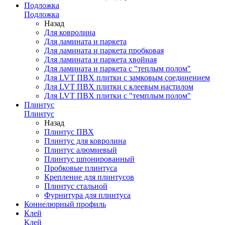
Подложка
Подложка
Назад
Для ковролина
Для ламината и паркета
Для ламината и паркета пробковая
Для ламината и паркета хвойная
Для ламината и паркета с "теплым полом"
Для LVT ПВХ плитки с замковым соединением
Для LVT ПВХ плитки с клеевым настилом
Для LVT ПВХ плитки с "темплым полом"
Плинтус
Плинтус
Назад
Плинтус ПВХ
Плинтус для ковролина
Плинтус алюмиевый
Плинтус шпонированный
Пробковые плинтуса
Крепление для плинтусов
Плинтус стальной
Фурнитура для плинтуса
Коннелюрный профиль
Клей
Клей