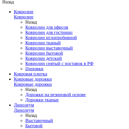
Назад
Ковролин
Ковролин
Назад
Ковролин для офисов
Ковролин для гостиниц
Ковролин иглопробивной
Ковролин тканый
Ковролин выставочный
Ковролин бытовой
Ковролин детский
Ковролин снятый с поставок в РФ
Циновки
Ковровая плитка
Ковровые дорожки
Ковровые дорожки
Назад
Дорожки на резиновой основе
Дорожки тканые
Линолеум
Линолеум
Назад
Выставочный
Бытовой