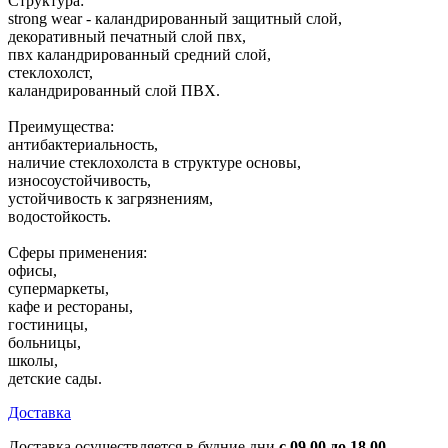
Структура:
strong wear - каландрированный защитный слой,
декоративный печатный слой пвх,
пвх каландрированный средний слой,
стеклохолст,
каландрированный слой ПВХ.
Преимущества:
антибактериальность,
наличие стеклохолста в структуре основы,
износоустойчивость,
устойчивость к загрязнениям,
водостойкость.
Сферы применения:
офисы,
супермаркеты,
кафе и рестораны,
гостиницы,
больницы,
школы,
детские сады.
Доставка
Доставка осуществляется в будние дни
с 09.00 до 18.00.