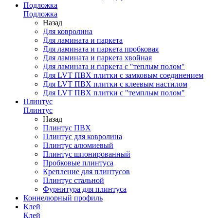
Подложка
Подложка
Назад
Для ковролина
Для ламината и паркета
Для ламината и паркета пробковая
Для ламината и паркета хвойная
Для ламината и паркета с "теплым полом"
Для LVT ПВХ плитки с замковым соединением
Для LVT ПВХ плитки с клеевым настилом
Для LVT ПВХ плитки с "темплым полом"
Плинтус
Плинтус
Назад
Плинтус ПВХ
Плинтус для ковролина
Плинтус алюмиевый
Плинтус шпонированный
Пробковые плинтуса
Крепление для плинтусов
Плинтус стальной
Фурнитура для плинтуса
Коннелюрный профиль
Клей
Клей