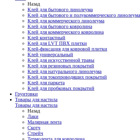
Назад
Клей для бытового линолеума
Клей для бытового и полукоммерческого линолеум
Клей для коммерческого линолеума
Клей для бытового ковролина
Клей для коммерческого ковролина
Клей контактный
Клей для LVT ПВХ плитки
Клей-фиксация для ковровой плитки
Клей универсальный
Клей для искусственной травы
Клей для резиновых покрытий
Клей для натурального линолеума
Клей для токопроводящих покрытий
Клей для паркета
Клей для пробковых покрытий
Грунтовки
Товары для настила
Товары для настила
Назад
Лаки
Малярная лента
Скотч
Стрейч
Термолента для ковролина