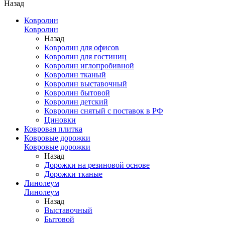
Назад
Ковролин
Ковролин
Назад
Ковролин для офисов
Ковролин для гостиниц
Ковролин иглопробивной
Ковролин тканый
Ковролин выставочный
Ковролин бытовой
Ковролин детский
Ковролин снятый с поставок в РФ
Циновки
Ковровая плитка
Ковровые дорожки
Ковровые дорожки
Назад
Дорожки на резиновой основе
Дорожки тканые
Линолеум
Линолеум
Назад
Выставочный
Бытовой