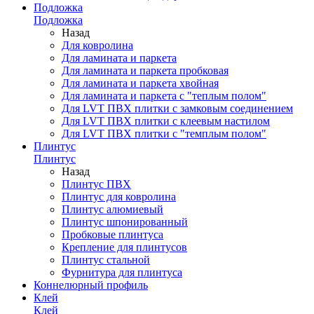
Подложка
Подложка
Назад
Для ковролина
Для ламината и паркета
Для ламината и паркета пробковая
Для ламината и паркета хвойная
Для ламината и паркета с "теплым полом"
Для LVT ПВХ плитки с замковым соединением
Для LVT ПВХ плитки с клеевым настилом
Для LVT ПВХ плитки с "темплым полом"
Плинтус
Плинтус
Назад
Плинтус ПВХ
Плинтус для ковролина
Плинтус алюмиевый
Плинтус шпонированный
Пробковые плинтуса
Крепление для плинтусов
Плинтус стальной
Фурнитура для плинтуса
Коннелюрный профиль
Клей
Клей