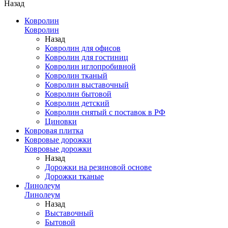
Назад
Ковролин
Ковролин
Назад
Ковролин для офисов
Ковролин для гостиниц
Ковролин иглопробивной
Ковролин тканый
Ковролин выставочный
Ковролин бытовой
Ковролин детский
Ковролин снятый с поставок в РФ
Циновки
Ковровая плитка
Ковровые дорожки
Ковровые дорожки
Назад
Дорожки на резиновой основе
Дорожки тканые
Линолеум
Линолеум
Назад
Выставочный
Бытовой