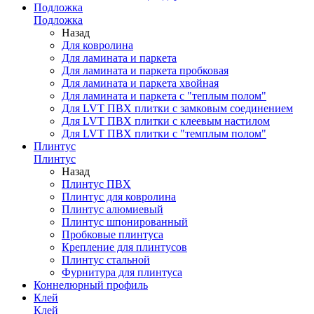
Подложка
Подложка
Назад
Для ковролина
Для ламината и паркета
Для ламината и паркета пробковая
Для ламината и паркета хвойная
Для ламината и паркета с "теплым полом"
Для LVT ПВХ плитки с замковым соединением
Для LVT ПВХ плитки с клеевым настилом
Для LVT ПВХ плитки с "темплым полом"
Плинтус
Плинтус
Назад
Плинтус ПВХ
Плинтус для ковролина
Плинтус алюмиевый
Плинтус шпонированный
Пробковые плинтуса
Крепление для плинтусов
Плинтус стальной
Фурнитура для плинтуса
Коннелюрный профиль
Клей
Клей