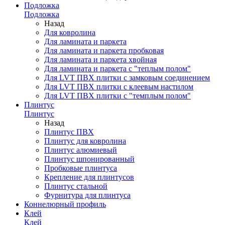
Подложка
Подложка
Назад
Для ковролина
Для ламината и паркета
Для ламината и паркета пробковая
Для ламината и паркета хвойная
Для ламината и паркета с "теплым полом"
Для LVT ПВХ плитки с замковым соединением
Для LVT ПВХ плитки с клеевым настилом
Для LVT ПВХ плитки с "темплым полом"
Плинтус
Плинтус
Назад
Плинтус ПВХ
Плинтус для ковролина
Плинтус алюмиевый
Плинтус шпонированный
Пробковые плинтуса
Крепление для плинтусов
Плинтус стальной
Фурнитура для плинтуса
Коннелюрный профиль
Клей
Клей