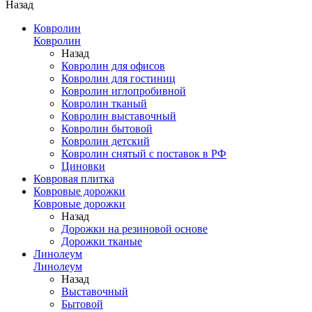
Назад
Ковролин
Ковролин
Назад
Ковролин для офисов
Ковролин для гостиниц
Ковролин иглопробивной
Ковролин тканый
Ковролин выставочный
Ковролин бытовой
Ковролин детский
Ковролин снятый с поставок в РФ
Циновки
Ковровая плитка
Ковровые дорожки
Ковровые дорожки
Назад
Дорожки на резиновой основе
Дорожки тканые
Линолеум
Линолеум
Назад
Выставочный
Бытовой