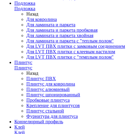
Подложка
Подложка
Назад
Для ковролина
Для ламината и паркета
Для ламината и паркета пробковая
Для ламината и паркета хвойная
Для ламината и паркета с "теплым полом"
Для LVT ПВХ плитки с замковым соединением
Для LVT ПВХ плитки с клеевым настилом
Для LVT ПВХ плитки с "темплым полом"
Плинтус
Плинтус
Назад
Плинтус ПВХ
Плинтус для ковролина
Плинтус алюмиевый
Плинтус шпонированный
Пробковые плинтуса
Крепление для плинтусов
Плинтус стальной
Фурнитура для плинтуса
Коннелюрный профиль
Клей
Клей