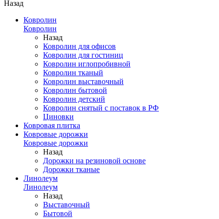
Назад
Ковролин
Ковролин
Назад
Ковролин для офисов
Ковролин для гостиниц
Ковролин иглопробивной
Ковролин тканый
Ковролин выставочный
Ковролин бытовой
Ковролин детский
Ковролин снятый с поставок в РФ
Циновки
Ковровая плитка
Ковровые дорожки
Ковровые дорожки
Назад
Дорожки на резиновой основе
Дорожки тканые
Линолеум
Линолеум
Назад
Выставочный
Бытовой