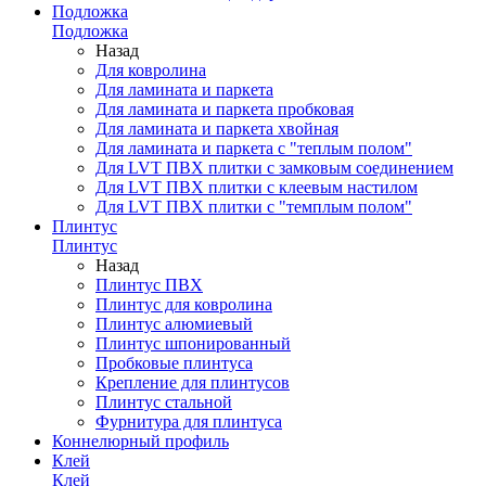
Подложка
Подложка
Назад
Для ковролина
Для ламината и паркета
Для ламината и паркета пробковая
Для ламината и паркета хвойная
Для ламината и паркета с "теплым полом"
Для LVT ПВХ плитки с замковым соединением
Для LVT ПВХ плитки с клеевым настилом
Для LVT ПВХ плитки с "темплым полом"
Плинтус
Плинтус
Назад
Плинтус ПВХ
Плинтус для ковролина
Плинтус алюмиевый
Плинтус шпонированный
Пробковые плинтуса
Крепление для плинтусов
Плинтус стальной
Фурнитура для плинтуса
Коннелюрный профиль
Клей
Клей