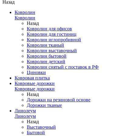
Назад
Ковролин
Ковролин
Назад
Ковролин для офисов
Ковролин для гостиниц
Ковролин иглопробивной
Ковролин тканый
Ковролин выставочный
Ковролин бытовой
Ковролин детский
Ковролин снятый с поставок в РФ
Циновки
Ковровая плитка
Ковровые дорожки
Ковровые дорожки
Назад
Дорожки на резиновой основе
Дорожки тканые
Линолеум
Линолеум
Назад
Выставочный
Бытовой