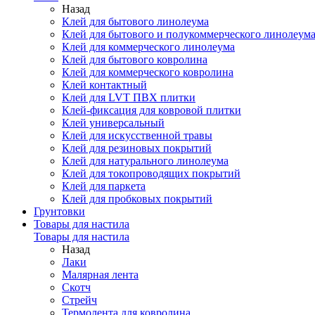
Назад
Клей для бытового линолеума
Клей для бытового и полукоммерческого линолеум
Клей для коммерческого линолеума
Клей для бытового ковролина
Клей для коммерческого ковролина
Клей контактный
Клей для LVT ПВХ плитки
Клей-фиксация для ковровой плитки
Клей универсальный
Клей для искусственной травы
Клей для резиновых покрытий
Клей для натурального линолеума
Клей для токопроводящих покрытий
Клей для паркета
Клей для пробковых покрытий
Грунтовки
Товары для настила
Товары для настила
Назад
Лаки
Малярная лента
Скотч
Стрейч
Термолента для ковролина