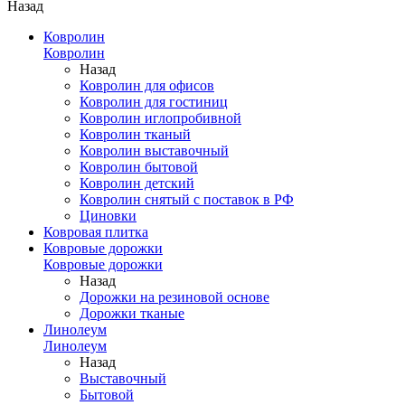
Назад
Ковролин
Ковролин
Назад
Ковролин для офисов
Ковролин для гостиниц
Ковролин иглопробивной
Ковролин тканый
Ковролин выставочный
Ковролин бытовой
Ковролин детский
Ковролин снятый с поставок в РФ
Циновки
Ковровая плитка
Ковровые дорожки
Ковровые дорожки
Назад
Дорожки на резиновой основе
Дорожки тканые
Линолеум
Линолеум
Назад
Выставочный
Бытовой