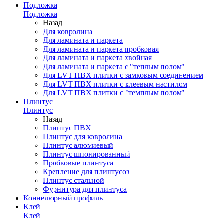
Подложка
Подложка
Назад
Для ковролина
Для ламината и паркета
Для ламината и паркета пробковая
Для ламината и паркета хвойная
Для ламината и паркета с "теплым полом"
Для LVT ПВХ плитки с замковым соединением
Для LVT ПВХ плитки с клеевым настилом
Для LVT ПВХ плитки с "темплым полом"
Плинтус
Плинтус
Назад
Плинтус ПВХ
Плинтус для ковролина
Плинтус алюмиевый
Плинтус шпонированный
Пробковые плинтуса
Крепление для плинтусов
Плинтус стальной
Фурнитура для плинтуса
Коннелюрный профиль
Клей
Клей