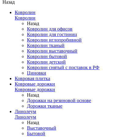
Назад
Ковролин
Ковролин
Назад
Ковролин для офисов
Ковролин для гостиниц
Ковролин иглопробивной
Ковролин тканый
Ковролин выставочный
Ковролин бытовой
Ковролин детский
Ковролин снятый с поставок в РФ
Циновки
Ковровая плитка
Ковровые дорожки
Ковровые дорожки
Назад
Дорожки на резиновой основе
Дорожки тканые
Линолеум
Линолеум
Назад
Выставочный
Бытовой