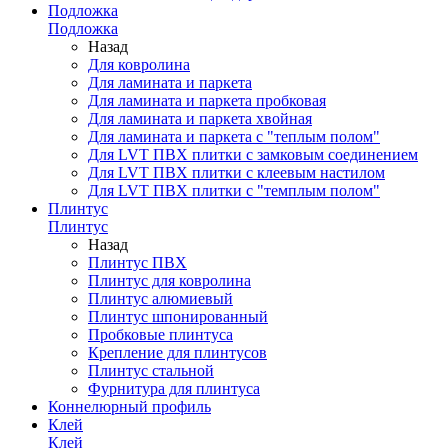
Подложка
Подложка
Назад
Для ковролина
Для ламината и паркета
Для ламината и паркета пробковая
Для ламината и паркета хвойная
Для ламината и паркета с "теплым полом"
Для LVT ПВХ плитки с замковым соединением
Для LVT ПВХ плитки с клеевым настилом
Для LVT ПВХ плитки с "темплым полом"
Плинтус
Плинтус
Назад
Плинтус ПВХ
Плинтус для ковролина
Плинтус алюмиевый
Плинтус шпонированный
Пробковые плинтуса
Крепление для плинтусов
Плинтус стальной
Фурнитура для плинтуса
Коннелюрный профиль
Клей
Клей