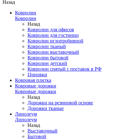
Назад
Ковролин
Ковролин
Назад
Ковролин для офисов
Ковролин для гостиниц
Ковролин иглопробивной
Ковролин тканый
Ковролин выставочный
Ковролин бытовой
Ковролин детский
Ковролин снятый с поставок в РФ
Циновки
Ковровая плитка
Ковровые дорожки
Ковровые дорожки
Назад
Дорожки на резиновой основе
Дорожки тканые
Линолеум
Линолеум
Назад
Выставочный
Бытовой