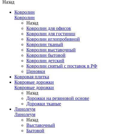
Назад
Ковролин
Ковролин
Назад
Ковролин для офисов
Ковролин для гостиниц
Ковролин иглопробивной
Ковролин тканый
Ковролин выставочный
Ковролин бытовой
Ковролин детский
Ковролин снятый с поставок в РФ
Циновки
Ковровая плитка
Ковровые дорожки
Ковровые дорожки
Назад
Дорожки на резиновой основе
Дорожки тканые
Линолеум
Линолеум
Назад
Выставочный
Бытовой