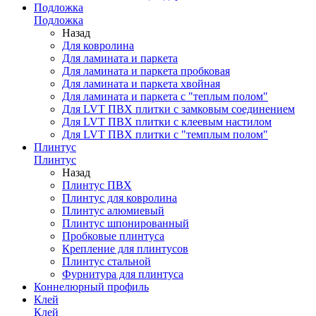
Подложка
Подложка
Назад
Для ковролина
Для ламината и паркета
Для ламината и паркета пробковая
Для ламината и паркета хвойная
Для ламината и паркета с "теплым полом"
Для LVT ПВХ плитки с замковым соединением
Для LVT ПВХ плитки с клеевым настилом
Для LVT ПВХ плитки с "темплым полом"
Плинтус
Плинтус
Назад
Плинтус ПВХ
Плинтус для ковролина
Плинтус алюмиевый
Плинтус шпонированный
Пробковые плинтуса
Крепление для плинтусов
Плинтус стальной
Фурнитура для плинтуса
Коннелюрный профиль
Клей
Клей